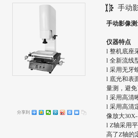
手动
手动影像测
仪器特点
l 整机底
l 全新流
l 采用无
l 底光和
量测，避免
l 采用高清
l 采用高清
分享到
像放大30X-
l Z轴采
高了Z轴的