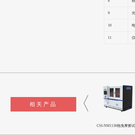
8
9
10
11
相关产品
CSI-F1144液体色彩测量仪
CSI-F1143制冷剂模拟释放装
CSI-NM1136拖曳摩擦
置
机