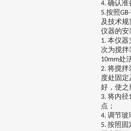
确认准
4.
按照
5.
GB-
及技术规
仪器的安
本仪器
1.
次为搅拌
处
10mm
将搅拌
2.
度处固定
好，使之
将内径
3.
点；
调节玻
4.
按照固
5.