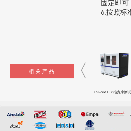
固定即可
按照标
6.
相关产品
CSI-F1144液体色彩测量仪
CSI-F1143制冷剂模拟释放装
CSI-NM1136拖曳摩擦
置
机