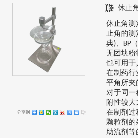
休止
休止角测
止角的测
典
、
)
BP
无团块粉
也可用于
在制药行
平角所夹
对于同一
附性较大
在制剂过
分享到
颗粒剂的
助流剂等