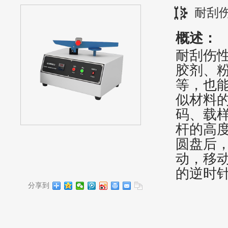
耐刮
概述：
耐刮伤
胶剂、
等，也
似材料
码、载
杆的高
圆盘后
动，移
的逆时
分享到