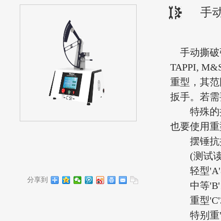
手动
手动撕破
TAPPI,
重型，其范围
扳手。若需要
特殊的摆
也要使用重
摆锤抗撕
(测试读数
轻型
'A
分享到
中等
'B
重型
'C
特别重