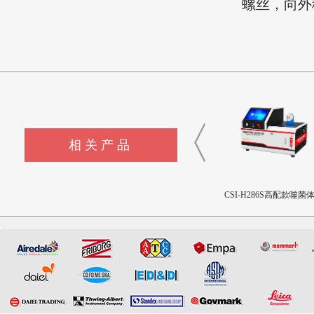
螺丝，向外
相关产品
CSI-F1147烟花爆竹振动试验
CSI-F1148烟花爆竹碰撞试验
CSI-H286S高配款噬菌
台
台
透抗渗透测试仪