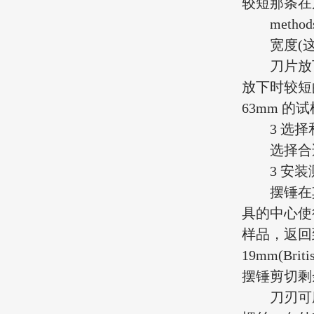
较短那条在
methods
宽度
(
刀片放下
放下时较短的
63mm 的
3 选择
选择合适
3 安装
摆锤在其
具的中心使
样品，返回
19mm(Bri
摆锤剪切剩余
刀刃可磨