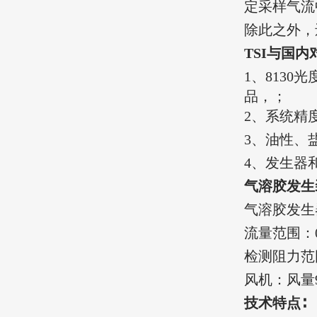
定采样气流
除此之外，
TSI与国
1、8130
品，；
2、系统精度
3、
油性、
4、
发生器和
气溶胶
‌发
气溶胶
发生
‌‌流量范围‌：
检测阻力
风机：风量9
技术特点∶