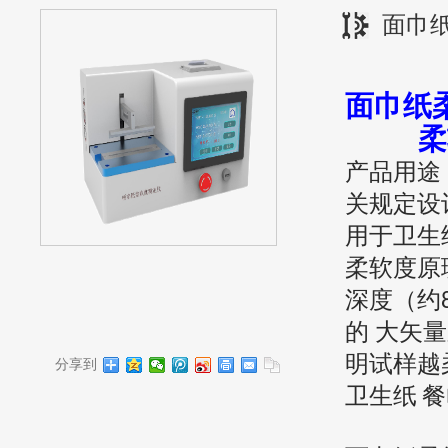
面巾
面巾纸
柔
产品用途
关规定设
用于卫生
柔软度原
深度（约
的 大矢
明试样越
分享到
卫生纸
餐