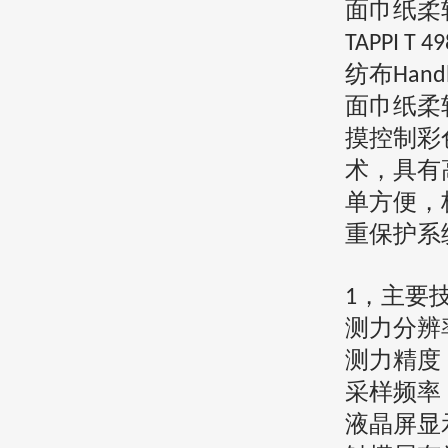
面巾纸柔
TAPPI T 4
纺布
Hand
面巾纸柔
摸控制彩
术，具有
单方便，
重保护系
，
主要
1
测力分辨
测力精度
采样频率
液晶屏显