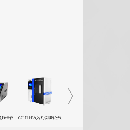
体色彩测量仪
CSI-F1143制冷剂模拟释放装
CSI-NM1136拖曳摩擦试验
CSI-X02
置
机
气密性