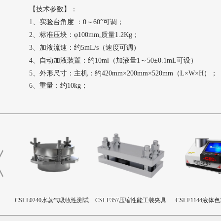
【技术参数】：
1、实验台角度 ：0～60°可调；
2、标准压块：φ100mm,质量1.2Kg；
3、加液流速：
约
5mL/s（速度可调）
4、自动加液装置：
约
10ml（加液量1～50±0.1mL可设）
5、外形尺寸：主机：
约
420mm×200mm×520mm（L×W×H）；
6、重量：
约
10kg；
仪
CSI-L0240水蒸气吸收性测试
CSI-F357压缩性能工装夹具
CSI-F1144液
杯