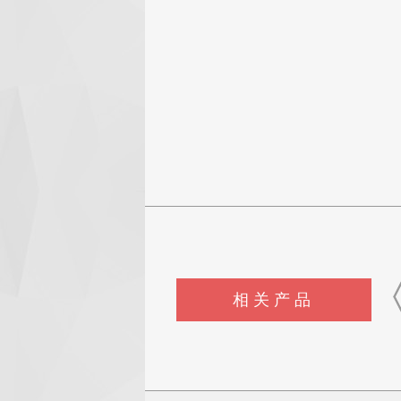
相关产品
CSI-F1146测试手指工装
CSI-FY1127全自动流出杯式
CSI-F1145微库仑测硫
粘度测定仪