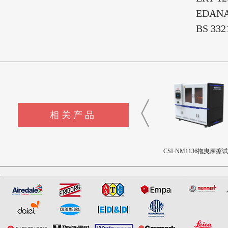
EDANA 120
BS 3321Po
相关产品
CSI-F1144液体色彩测量仪
CSI-F1143制冷剂模拟释放装
CSI-NM1136拖曳摩擦
置
机