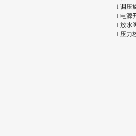
l
调压
l
电源
l
放水
l
压力