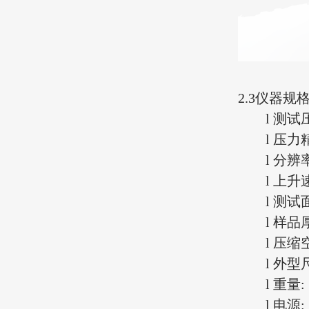
2.3
仪器规
l
测试
l
压力
l
分辨
l
上升
l
测试
l
样品
l
压缩
l
外型
l
重量
:
l
电源
: