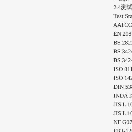
2.4
测
Test Stand
AATCC 127
EN 20811D
BS 2823Dy
BS 3424-2
BS 3424-2
ISO 811Dyn
ISO 1420A
DIN 53886
INDA IST 
JIS L 1092
JIS L 1092
NF G07-05
ERT-120-1,