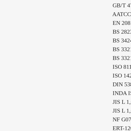
GB/T 47
AATCC 
EN 208
BS 282
BS 3424-
BS 332
BS 332
ISO 81
ISO 142
DIN 538
INDA IST
JIS L 1,
JIS L 1,0
NF G07-
ERT-120