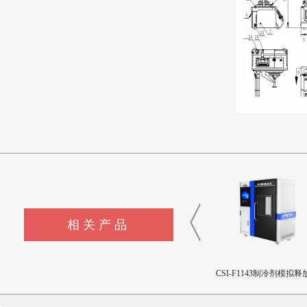
相关产品
CSI-F357压缩性能工装夹具
CSI-F1144液体色彩测量仪
CSI-F1143制冷剂模拟释
置