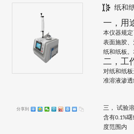
纸和
一，用
本
仪器
规定
表面施胶、
纸和纸板。
二，工
对纸和纸板
准溶液渗透
三，
试验
分享到
含有
曙
0.1%
度范围内