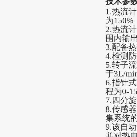
技术参
1
.
热流计
为150%
2
.
热流计
围内输出
3
.
配备热
4
.
检测防
5
.
转子流
于3L/mi
6
.
指针式
程为0-15
7
.
四分旋
8
.
传感器
集系统的分
9
.
该自动
并对热