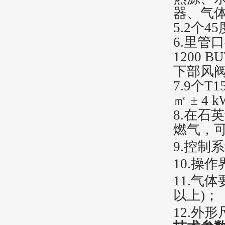
器、气
5
.
2个45
6
.
里管口
1200
下部风
7
.
9个T
㎡ ± 4 
8
.
在石英
燃气，可将
9
.控制系
10
.操作
11
.气体
以上)；
12
.外形