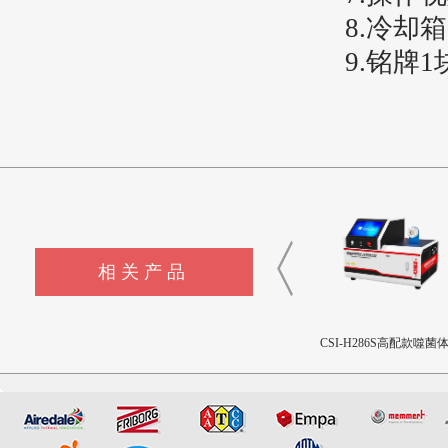
8
.冷却
9
.铭牌1
相关产品
CSI-F1147烟花爆竹振动试验
CSI-F1148烟花爆竹碰撞试验
CSI-H286S高配款噬菌
台
台
透抗渗透测试仪