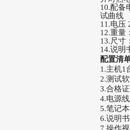
10
.
配备
试曲线
11.
电压 2
12.
重量：
13.
尺寸
14.
说明
配置清
1
.主机1
2
.测试
3
.合格
4
.电源
5
.笔记
6
.说明
7
.操作