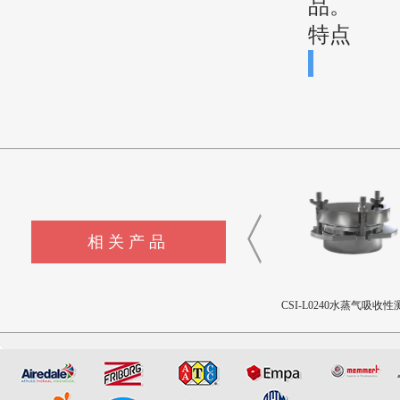
品。
特点
相关产品
CSI-FY1127全自动流出杯式
CSI-F1145微库仑测硫仪
CSI-L0240水蒸气吸收性
粘度测定仪
杯