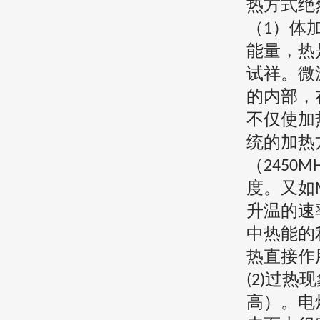
热方式绝
（
）体
1
能量，热
试祥。
微
的内部，
不仅使加
统的加热
（
2450M
度。又如
升温的速
中热能的
热
直接作
过热现
(2)
高）。电