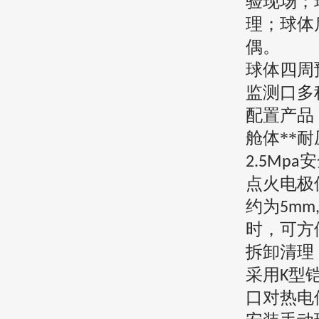
验现场；
理；球体
偶。
球体四周
监测口多
配置产品
舱体**耐
安
2.5Mpa
点火电极
约为
5mm
时，可方
拆卸清理
采用
型
K
口对热电