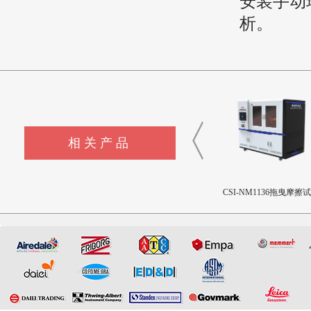
安装手动
析。
相关产品
CSI-F1144液体色彩测量仪
CSI-F1143制冷剂模拟释放装
CSI-NM1136拖曳摩擦
置
机