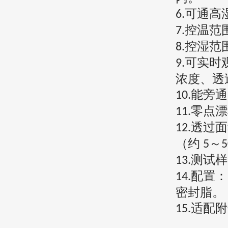
可通高
6.
控温范
7.
控湿范
8.
可实时
9.
浓度、透
能旁通
10.
零点
11.
透过
12.
（约
～
5
5
测试
13.
配置：
14.
密封脂。
适配附
15.