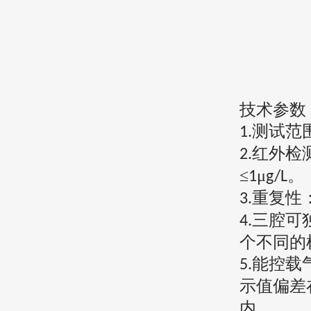
技术参数
测试范
1.
红外检
2.
≤
μ
。
1
g/L
重复性
3.
三腔可
4.
个不同的
能控载
5.
示值偏差
内。