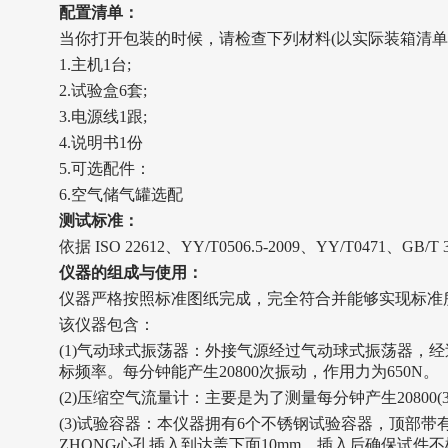
配置清单
：
当你打开包装的时候，请检查下列材料(以实际装箱清单
1.主机1台;
2.试验盒
6
套;
3.电源线1跟;
4.说明书1份
5.可选配件：
6.空气储气罐
选配
测试标准
：
依据 ISO 22612、
YY/T0506.5-2009
、YY/T0471、
GB/T 
仪器的组成与使用
：
仪器严格按照标准图纸完成，完全符合并能够实现标准
该仪器包含：
(1)气动球式振荡器：外接气源经过气动球式振荡器，
标频率。每分钟能产生20800次振动，作用力为650N。
(2)压缩空气流量计：主要是为了测量每分钟产生20800(
(3)试验容器：本仪器拥有6个不锈钢试验容器，顶部
ZHONG
心孔插入到达盖下面10mm，插入后确保试件