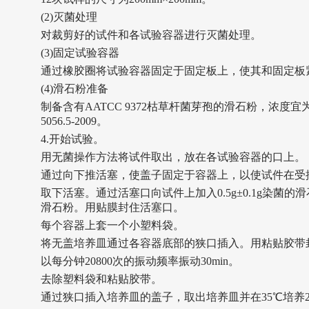
(2)灭菌处理
对裁剪好的试件和各试验容器进行灭菌处理。
(3)固定试验容器
通过橡胶圈将试验容器固定于固定板上，使其和固定板
(4)滑石粉准备
制备含有AATCC 9372枯草杆菌芽孢的滑石粉，浓度宜为约
5056.5-2009。
4.开始试验。
用无菌操作方法将试件取出，放在各试验容器的口上。
通过向下推活塞，使盖子固定于容器上，以使试件在受
取下活塞。通过活塞口向试件上加入0.5g±0.1g染菌
滑石粉。用贴膜封住活塞口。
每个容器上套一个小塑料袋。
将无盖培养皿通过各容器底部的狭口插入。用粘贴胶带
以每分钟20800次的振动频率振动30min。
去除塑料袋和粘贴胶带。
通过狭口插入培养皿的盖子，取出培养皿并在35℃培养2