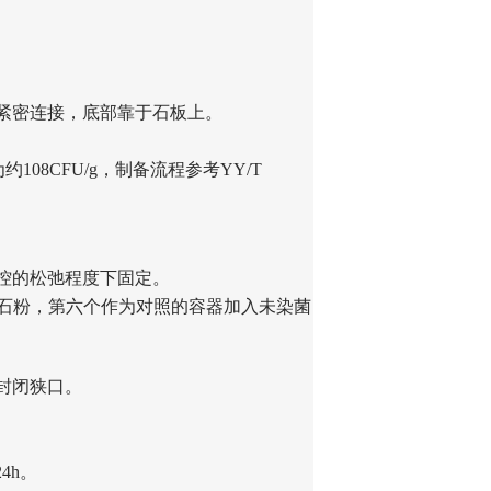
紧密连接，底部靠于石板上。
108CFU/g，制备流程参考YY/T
控的松弛程度下固定。
的滑石粉，第六个作为对照的容器加入未染菌
封闭狭口。
4h。