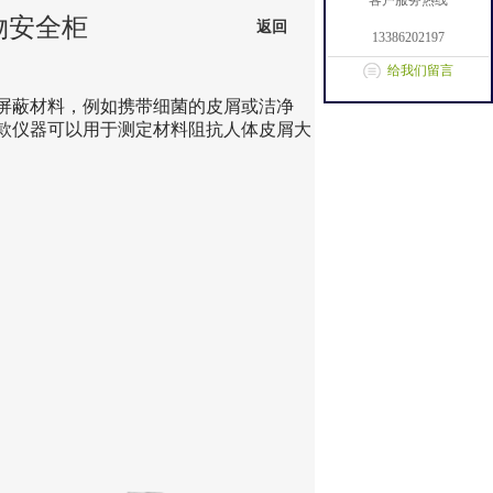
客户服务热线
物安全柜
返回
13386202197
给我们留言
屏蔽材料，例如携带细菌的皮屑或洁净
款仪器可以用于测定材料阻抗人体皮屑大