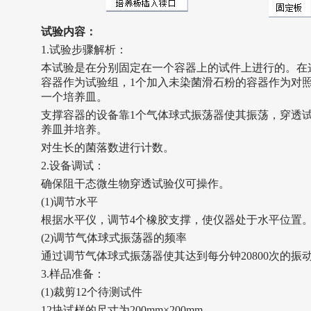
试验
内容：
1.试验步骤解析：
本试验是在分别固定在一个容器上的试件上进行的。在
容器作为试验组，1个加入未染菌滑石粉的容器作为对
一个培养皿。
支撑容器的设备靠1个气体球式振荡器使其振荡，穿透
养皿并培养。
对生长的菌落数进行计数。
2.设备调试：
确保阻干态微生物穿透试验仪可操作。
(1)调节水平
根据水平仪，调节4个橡胶支撑，使仪器处于水平位置
(2)调节气体球式振荡器的频率
通过调节气体球式振荡器使其达到每分钟20800次的振
3.样品准备：
(1)裁剪12个待测试件
12块试样的尺寸为200mm×200mm。