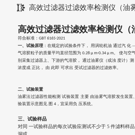
高效过滤器过滤效率检测仪（油
高效
过滤器过滤效率检测
仪（
符合标准：
GBT 6165-2021
一、
试验原理
：在规定的试验条件下，
用涡轮机油
通过汽
化
气溶胶粒子的质量平均直径范围为
。 使与空
0.28 µ m-0.34 µ m
别采集过滤器上、下游的气溶胶， 通过油雾仪（或浊 度计）测 
浓度成 正比， 由 此即 可求出 受试过滤器的过滤效率。
二、试验装置
油雾法过滤器性能检测
试验装置
主要
由油雾气溶胶发生装置
验装置示意图见
图
，宜采用负 压系统。
4
三、试验样品
对同
一试验样品的每次试验应测试不少于
5 件滤料样
洞或