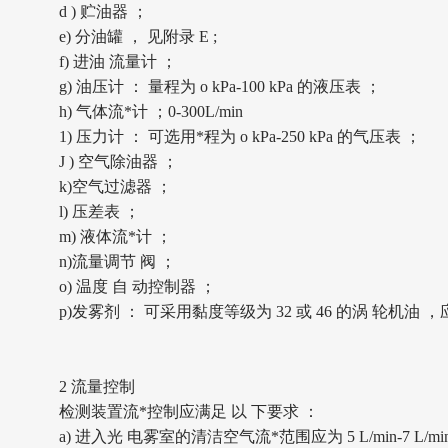
d ) 贮油器 ；
e) 分油罐 ， 见附录 E ;
f) 进油 流量计 ；
g) 油压计 ： 量程为 o kPa
-
100 kPa 的液压表 ；
h) 气体流*计 ；
0-300L/min
1) 压力计 ： 可选用*程为 o kPa
-
2
50
kPa 的气压表 ；
J ) 空气除油器 ；
k)空气过滤器 ；
l) 压差表 ；
m) 液体流*计 ；
n)流量调节 阀 ；
o) 温度 自 动控制器 ；
p)发雾剂 ： 可采用黏度等级为 32 或 46 的涡 轮机油 ，应
2 流量控制
检测装置流*控制应满足
以
下要求
：
a) 进入光 电雾室的清洁空气流*范围应为 5 L/min
-
7 L