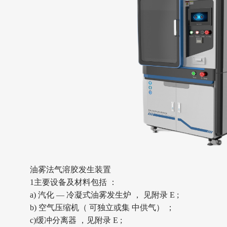
油雾法气溶胶发生装置
1
主要设备及材料包括
：
a) 汽化 — 冷凝式油雾发生炉 ， 见附录 E ;
b) 空气压缩机（ 可独立或集 中供气） ；
c)缓冲分离器 ，见附录 E ;