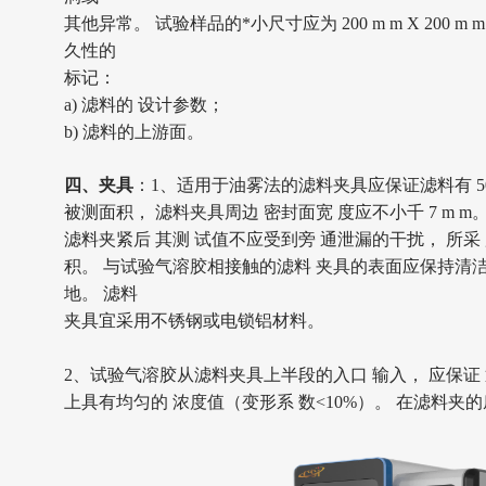
其他异常。
试验样品的*小尺寸应为
200 m m X 20
久性的
标记：
a) 滤料的 设计参数；
b) 滤料的上游面。
四、夹具
：
1、适用于油雾法的滤料夹具应保证滤料有 50 c
被测面积，
滤料夹具周边
密封面宽
度应不小千
7 m 
滤料夹紧后 其测 试值不应受到旁 通泄漏的干扰， 所采 
积。 与试验气溶胶相接触的滤料 夹具的表面应保持清洁
地。 滤料
夹具宜采用不锈钢或电锁铝材料。
2、
试验气溶胶从滤料夹具上半段的入口
输入，
应保证
上具有均匀的
浓度值（变形系
数
<10%）。 在滤料夹