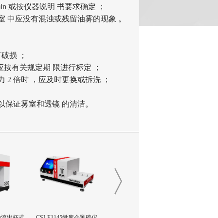
min 或按仪器说明 书要求确定 ；
室
中应没有混浊或残留油雾的现象
。
破损 ；
应按有关规定期 限进行标定 ；
力 2 倍时 ，应及时更换或拆洗 ；
 以保证雾室和透镜 的清洁。
自动流出杯式
CSI-F1145微库仑测硫仪
CSI-L0240水蒸气吸收性测试
CSI-F35