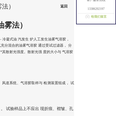
客户服务热线
雾法）
返回
13386202197
给我们留言
油雾法）
— 冷凝式油 汽发生 炉人工发生油雾气溶胶，
气充分混合的油雾气溶胶 通过受试过滤器， 分
*其散射光强度。散射光强 度的大小与 气溶胶
、风道系统、气溶胶取样与
检测装置组成，
试
品 。 试验样品上不应出 现折痕、褶皱、孔