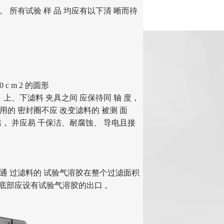
0 m m。 所有试验 样 品 均应有以下清 晰而待
 m 2 的圆形
m。 上、下滤料 夹具之间 应保待同 轴 度，
用的 密封圈不应 改变滤料的 被测 面
， 并应易 千保洁、耐腐蚀、 导电且接
通
过滤料的
试验气溶胶在整个过滤面积
的底部应设有试验气溶胶的出口 。