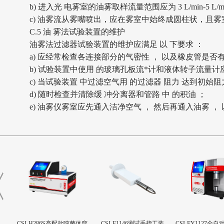
b) 进入光 电雾室的油雾取样流量范围应为 3 L/min
-5
L/
c) 油雾流从雾嘴喷出
，
应在雾室中始终成圆柱状
，
且雾
C.5 油 雾法试验装置的维护
油雾法过滤器试验装置的维护应满足
以
下要求
：
a) 应经常检查各连接部分的气密性 ， 以及橡皮管是否有
b) 试验装置中使用 的玻璃孔板流*计和液体转子流量计
c) 当试验装置 中过滤空气用 的过滤器 阻力 达到初始阻
d) 随时检查并清除缓 冲分离器和管路 中 的积油 ；
e) 油雾仪雾室应先通入洁净空气 ， 然后再通入油雾 ，
撞试验
CSI-H286S高配款噬菌体穿
CSI-F1146测试手指工装
CSI-FY1127全