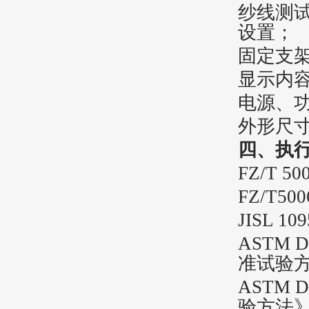
纱线测试速
设置
；
固定支
显示内
电源、功率
外形尺寸约
四、
执
FZ/T 50
FZ/T500
JISL 
ASTM
准试验
ASTM
验方法