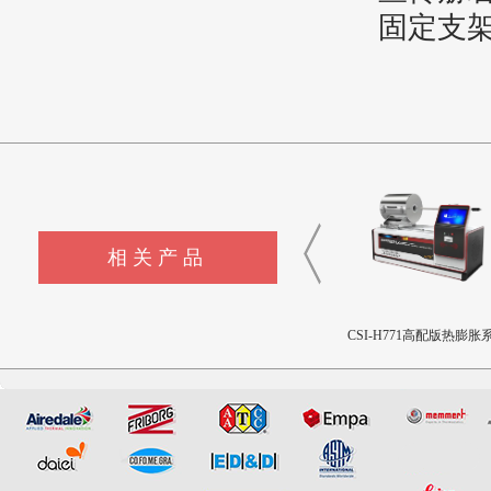
固定支
相关产品
CSI-F1143制冷剂模拟释放装
CSI-NM1136拖曳摩擦试验
CSI-H771高配版热膨胀
置
机
测定仪