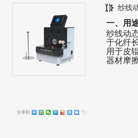
纱线
一、用
纱线动
于
化纤
用于皮
器材摩
分享到