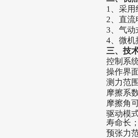
1、采用
2、直
3、气动
4、微
三、
技
控制系统
操作界
测力范围
摩擦系数
摩擦角可
驱动模
寿命长
预张力范