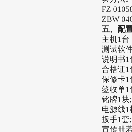
FZ 0105
ZBW 040
五、配
主机1台
测试软件
说明书1
合格证1
保修卡1
签收单1
铭牌1块;
电源线1
扳手1套;
宣传册若