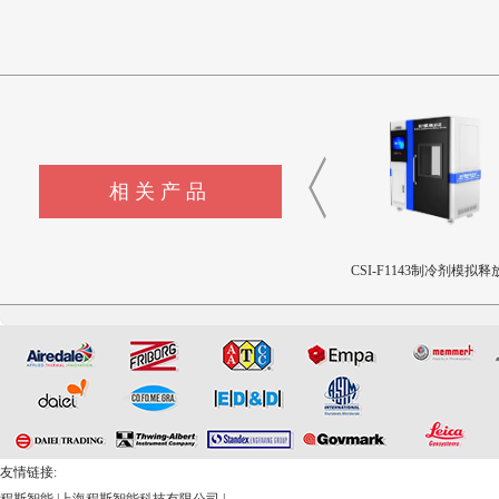
相关产品
CSI-F357压缩性能工装夹具
CSI-F1144液体色彩测量仪
CSI-F1143制冷剂模拟释
置
友情链接: