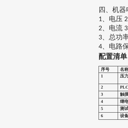
四、
机器
、电压
1
、电流
2
、总功
3
、电路
4
配置清单
序号
名
1
压
2
P
L
3
触
4
继
5
测
6
设