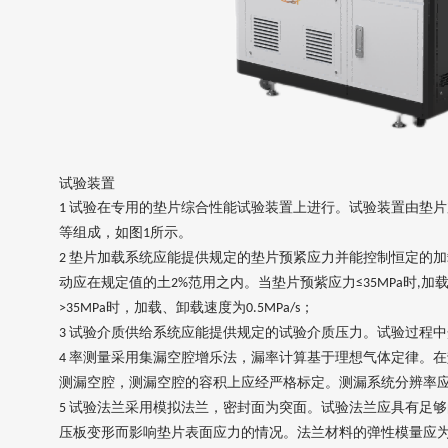
试验装置
试验在专用的垫片综合性能试验装置上进行。试验装置由垫片
1
等组成，如图
所示。
1
垫片加载系统应能提供规定的垫片预紧应力并能控制恒定的加
2
动应在规定值的土
范用之内。当垫片预紫应力
时
加
2%
≤35MPa
,
时，加载、卸载速度为
；
>35MPa
0.5MPa/s
试验介质供给系统应能提供规定的试验介质压力。试验过程中
3
率测量采用集漏空腔增乐法，漏率计算基于理想气体定律。在
4
测漏空腔，测漏空腔的容积上应经严格标定。测漏系统分辨率
试验法兰采用模拟法兰，密封面为突面。试验法兰应具有足够
5
压板变形而影响垫片表面应力的情况。法兰材料的弹性模量应