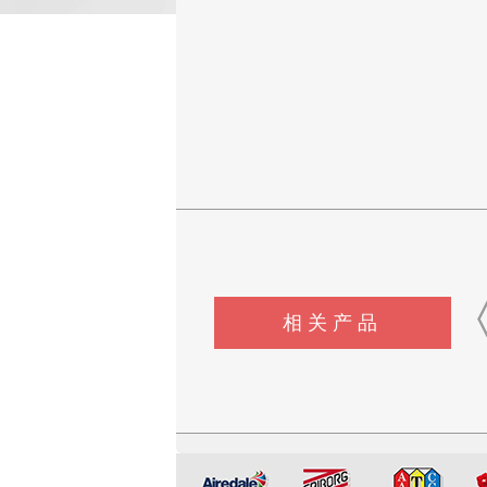
相关产品
CSI-H286S高配款噬菌体穿
CSI-F1146测试手指工装
CSI-FY1127全自动流
透抗渗透测试仪
粘度测定仪