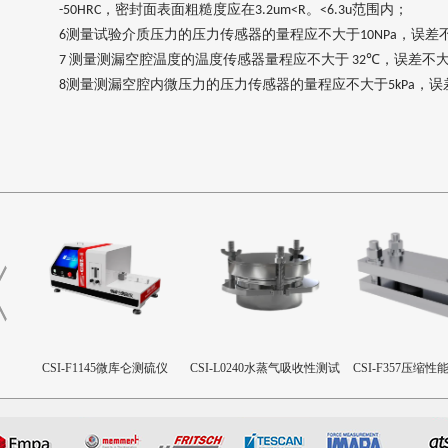
，密封面表面粗糙度应在
。
范围内
；
-50HRC
3.2um<R
<6.3u
测量试验介质压力的压力传感器的量程应不大于
，误差
6
10NPa
测量测漏空腔温度的温度传感器量程应不大于
，误差不
7
32℃
测量测漏空腔内微压力的压力传感器的量程应不大于
，误
8
5kPa
出杯式
CSI-F1145微库仑测硫仪
CSI-L0240水蒸气吸收性测试
CSI-F357压缩
杯