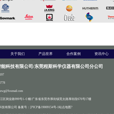
关于我们
产品世界
合作案例
资讯中心
智能科技有限公司/东莞程斯科学仪器有限公司分公司
197
778
zwg@foxmail.com
区洞业路999号1-Ｃ幢/广东省东莞市厚街镇莞太路厚街段676号17楼
科技有限公司 备案号：
沪ICP备19009154号-1
站点地图
?