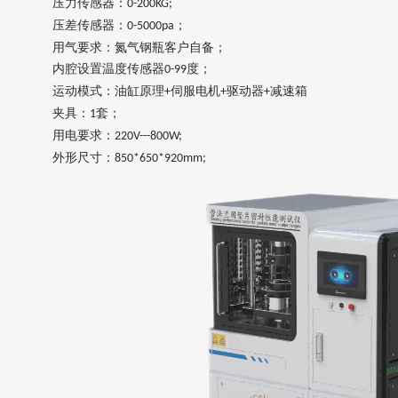
压力传感器：
0-200KG;
压差传感器：
；
0-5000pa
用气要求：氮气钢瓶客户自备；
内腔设置温度传感器
度；
0-99
运动模式：油缸原理
伺服电机
驱动器
减速箱
+
+
+
夹具：
套；
1
用电要求：
220V---800W;
外形尺寸：
850*650*920mm;