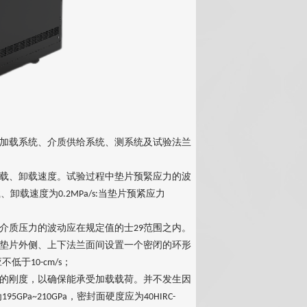
加载系统、介质供给系统、测系统及试验法兰
载、卸载速度。试验过程中垫片预緊应力的波
载、卸载速度为
当垫片预紧应力
0.2MPa/s:
介质压力的波动应在规定值的士
范围之内。
29
垫片外侧、上下法兰面间设置一个密闭的环形
应不低于
；
10-cm/s
的刚度，以确保能承受加载载荷。并不发生因
为
，密封面硬度应为
195GPa~210GPa
40HIRC-