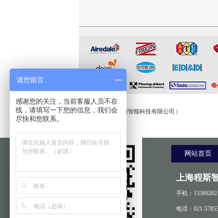
CSI-H286S高配款噬菌体穿
CSI-F1146测试手指工装
CSI-FY1127全自动流
透抗渗透测试仪
粘度测定仪
请您留言
友情链接:
感谢您的关注，当前客服人员不在
线，请填写一下您的信息，我们会
程斯智能
|
上海程斯智能科技有限公司
|
尽快和您联系。
网站首页
上海程斯
手机：13386202
电话：021-57853