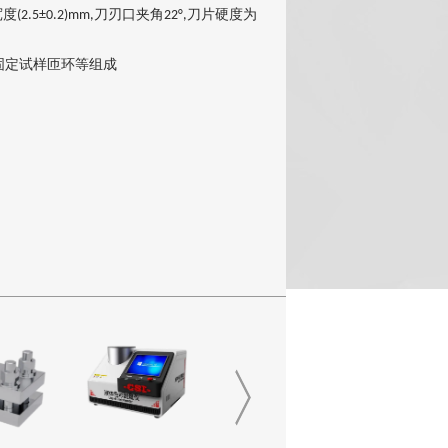
宽度
刀刃口夹角
刀片硬度为
(2.5±0.2)mm,
22°,
固定试样匝环等组成