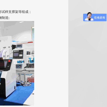
形试样支撑架等组成
；
钢制造
;