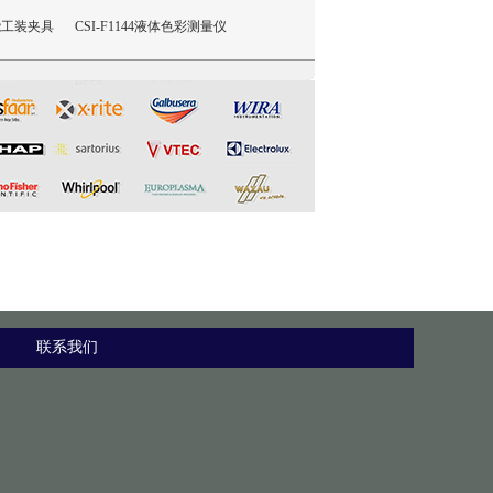
性能工装夹具
CSI-F1144液体色彩测量仪
CSI-F1143制冷剂模拟释放装
CSI-NM1
置
联系我们