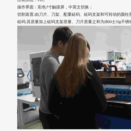
PLC;
操作界面：彩色
寸触摸屏，中英文切换；
7
切割装置
由刀片、刀架、配重砝码、砝码支架和可转动的圆柱
:
砝码
其质量加上砝码支架质量、刀片质量之和为
士
不锈
:
(800
5)g