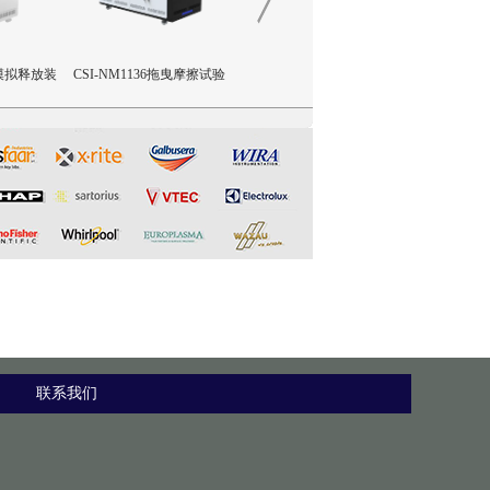
拖曳摩擦试验
CSI-X029-H5呼吸防护面罩
CSI-F1147烟花爆竹振动试验
CSI-F11
气密性测试仪五工位
台
联系我们