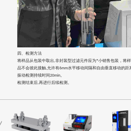
四、
检测方法
将样品从包装中取出
非封装型过滤元件应为*小销售包装，将
,
品不会彼此接触
允许有
水平移动间隔和自由垂直移动的距
,
6mm
振动检测持续时间
。
20min
检测结束后
再进行后续检测。
,