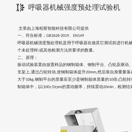
呼吸器机械强度预处理试验机
文章由上海程斯智能科技有限公司提供
一、符合标准；
、
GB2626
-2019
EN149
呼吸器机械强度预处理机是用于呼吸器在做其它测试前进行机
个未处理样
或其他检测方法所要求的数量
。
;
二、原理：
振动试验装置由放置样品的钢制箱体、钢制平台、凸轮及驱动
支架上
通过凸轮转动
使钢制箱体提升
然后靠自身重量落
,
,
20mm,
大于
钢制平台的质量应至少是钢制箱体质量的
倍
凸轮转
10kg,
10
;
制箱体中，以
±
的震动频率，持续震动
，检测结
(100
5)rpm
20min