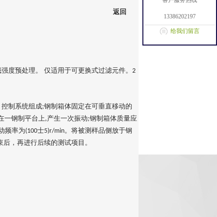
客户服务热线
返回
13386202197
给我们留言
械强度预处理。
仅适用于可更换式过滤元件。
2
、控制系统组成
钢制箱体固定在可垂直移动的
;
在一钢制平台上
产生一次振动
钢制箱体质量应
,
;
动频率为
士
。
将被测样品侧放于钢
(100
5)r/min
束后，再进行后续的测试项目。