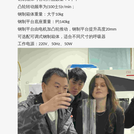
凸轮转动频率为
士
；
(100
5)r/min
钢制箱体重量：大于
10kg
钢制平台底座重量：
约
14
0kg
钢制平台由电机加凸轮推动，钢制平台提升高度
20mm
可选配可调式钢制箱体，适合不同尺寸的呼吸器
工作电源：
、
、
220V
50Hz
50W