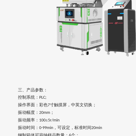
三、
产品参数：
控制系统：
PLC;
操作界面：彩色
寸触摸屏，中英文切换；
7
振动幅度：
；
20mm
振动频率：
±
100
5
r
/min
振动时间：
，可设定，标准时间
0-99min
20min
钢制箱体可容纳样品数量：
个
；
6