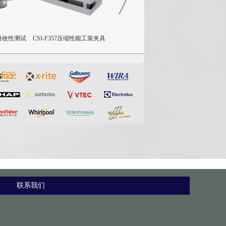
气吸收性测试
CSI-F357压缩性能工装夹具
CSI-F1144液体色彩测量仪
CSI-F11
联系我们