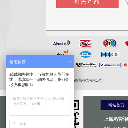
相关产品
CSI-F1148烟花爆竹碰撞试验
CSI-H286S高配款噬菌体穿
CSI-F1146测试手指工
台
透抗渗透测试仪
请您留言
友情链接:
感谢您的关注，当前客服人员不在
线，请填写一下您的信息，我们会
程斯智能
|
上海程斯智能科技有限公司
|
尽快和您联系。
网站首页
上海程斯