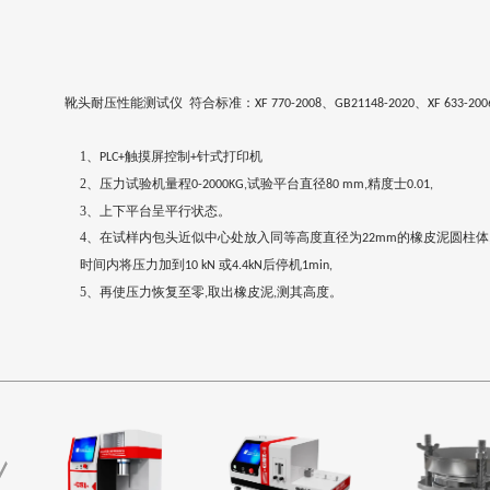
靴头耐压性能测试仪 符合标准：
、
、
XF 770-2008
GB21148-2020
XF 633-200
1、
触摸屏控制
针式打印机
PLC+
+
2、
压力试验机量程
试验平台直径
精度士
0-2000KG,
80 mm,
0.01,
3、
上下平台呈平行状态。
4、
在试样内包头近似中心处放入同等高度直径为
的橡皮泥圆柱体
22mm
时间内将压力加到
或
后停机
10 kN
4.4kN
1min,
5、
再使压力恢复至零
取出橡皮泥
测其高度。
,
,