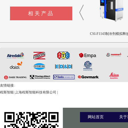
相关产品
CSI-F357压缩性能工装夹具
CSI-F1144液体色彩测量仪
CSI-F1143制冷剂模拟释
置
友情链接:
程斯智能
|
上海程斯智能科技有限公司
|
网站首页
关于