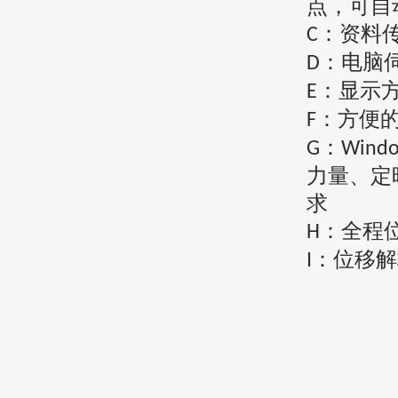
点，可自
：资料
C
：电脑
D
：显示
E
：方便
F
：
G
Wind
力量、定
求
：全程
H
：位移解
I