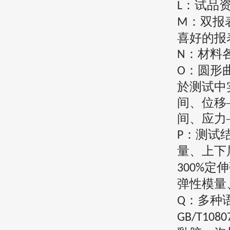
：试品
L
：双报
M
喜好的报
：材料
N
：圆形
O
於测试中
间、位移
间、应力
：测试
P
量、上下
定伸
300%
弹性模量
：多种
Q
GB/T1080