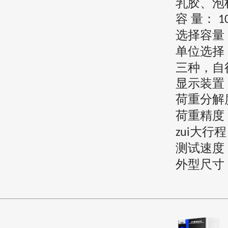
乳胶、泡
容
量：
1
选择容量
单位选择
三种，自
显示装置
荷重分解
荷重精度
大行
zui
测试速度
外型尺寸