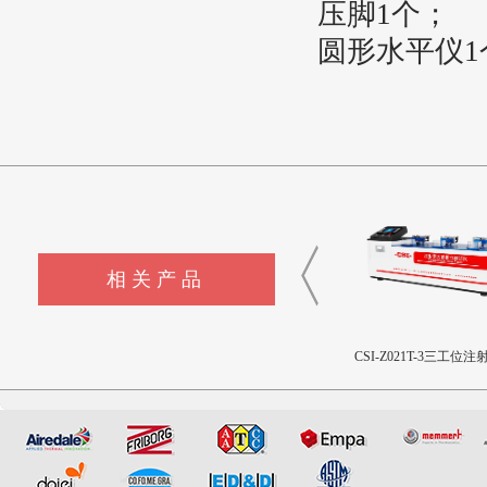
压脚1个
；
圆形水平仪1
相关产品
CSI-Z642三轴疲劳试验机
CSI-Z641正畸基托聚合物JI
CSI-Z021T-3三工位注
限挠曲强度和挠曲弹性模量
塞推力测试仪
测试仪