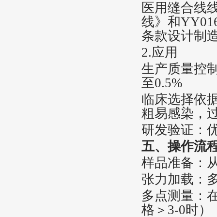
医用缝合线线
线》和YY0
条款设计制
2.应用
‌生产质量控
至0.5%‌
‌临床选择依
粗易感染，过
‌研发验证‌
五
、操作流程
‌样品准备‌
‌张力加载‌：
‌多点测量‌：
格＞3-0时）‌