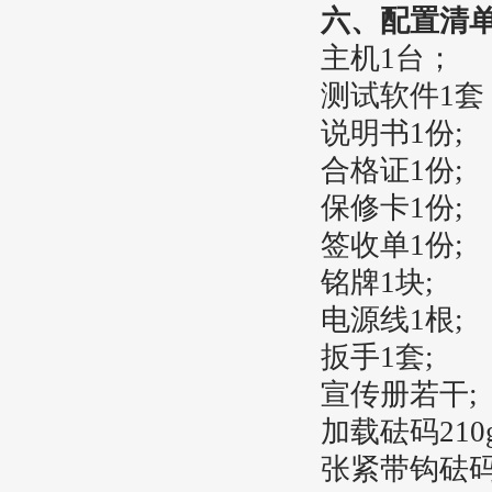
六、配置清
主机1台；
测试软件1套
说明书1份;
合格证1份;
保修卡1份;
签收单1份;
铭牌1块;
电源线1根;
扳手1套;
宣传册若干;
加载砝码210
张紧带钩砝码1