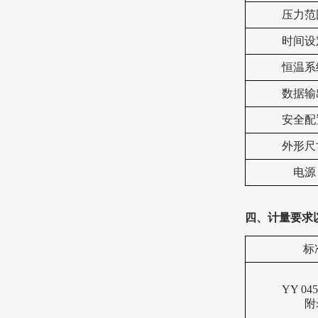
压力范
时间设
恒温系
数据输
安全配
外形尺
电源
四、计量要求
标
YY 045
附