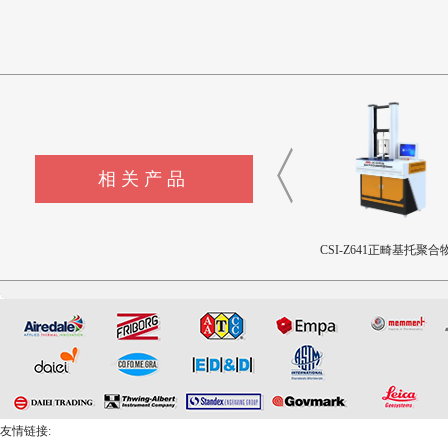
相关产品
CSI-Z643髋臼撞击疲劳测试
CSI-Z642三轴疲劳试验机
CSI-Z641正畸基托聚合物
设备
限挠曲强度和挠曲弹性
测试仪
友情链接: