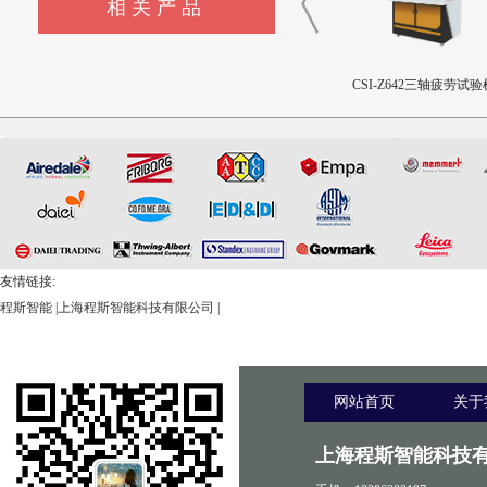
相关产品
CSI-Z440-XZ外科植入物磁
CSI-Z643髋臼撞击疲劳测试
CSI-Z642三轴疲劳试验
致扭矩校准装置
设备
友情链接:
程斯智能
|
上海程斯智能科技有限公司
|
网站首页
关于
上海程斯智能科技有