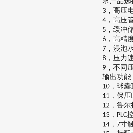
求
产品选
，高压
3
，高压
4
，缓冲
5
，高精
6
，
浸泡
7
，压力
8
，不同
9
输出功能
，球囊
10
，保压
11
，鲁尔
12
，
13
PLC
，
寸
14
7