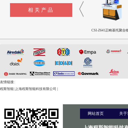
相关产品
CSI-Z643髋臼撞击疲劳测试
CSI-Z642三轴疲劳试验机
CSI-Z641正畸基托聚合物
设备
限挠曲强度和挠曲弹性
测试仪
友情链接:
程斯智能
|
上海程斯智能科技有限公司
|
网站首页
关于
上海程斯智能科技有