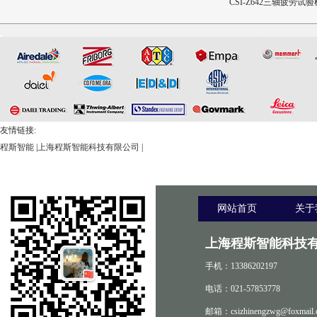
CSI-Z440-XZ外科植入物磁
CSI-Z643髋臼撞击疲劳测试
CSI-Z642三轴疲劳试验
致扭矩校准装置
设备
友情链接:
程斯智能
|
上海程斯智能科技有限公司
|
网站首页
关于
上海程斯智能科技有
手机：13386202197
电话：021-57853778
邮箱：csizhinengzwg@foxmail.