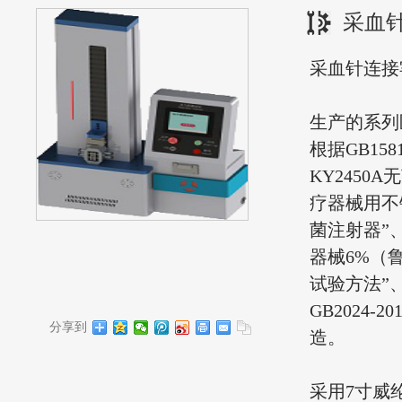
采血
采血针连接
生产的系列
根据GB158
KY2450A无
疗器械用不锈钢
菌注射器”、G
器械6%（鲁
试验方法”、Y
GB2024-
分享到
造。
采用7寸威