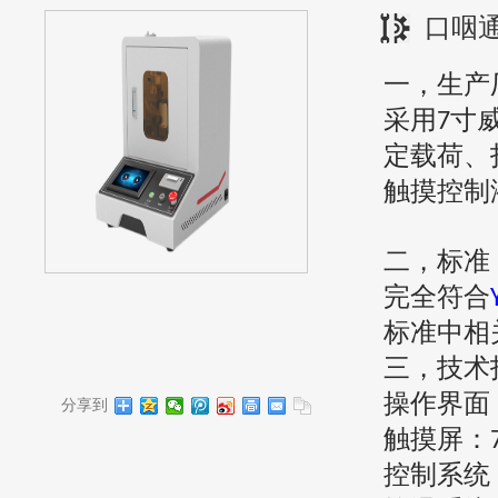
口咽
一，
生产
采用
寸
7
定载荷、
触摸控制
二，
标准
完全符合
标准中相
三，
技术
操作界面
分享到
触摸屏：
控制系统