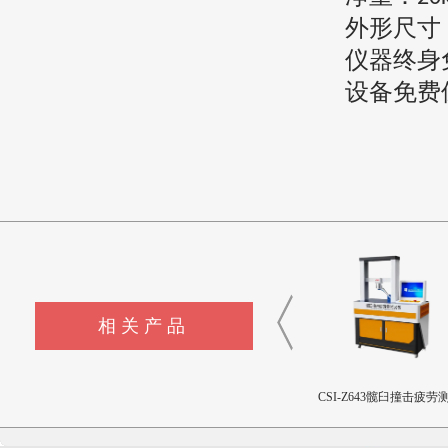
外形尺寸
仪器终身
设备免费
相关产品
CSI-Z645流量输送控制装置
CSI-Z440-XZ外科植入物磁
CSI-Z643髋臼撞击疲劳
致扭矩校准装置
设备