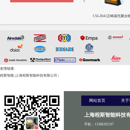
CSI-Z643髋臼撞击疲劳测试
CSI-Z642三轴疲劳试验机
CSI-Z641正畸基托聚合物
设备
限挠曲强度和挠曲弹性
测试仪
友情链接:
程斯智能
|
上海程斯智能科技有限公司
|
网站首页
关于
上海程斯智能科技有
手机：13386202197