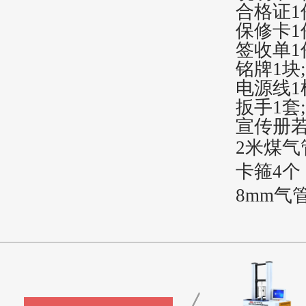
合格证
1
保修卡
1
签收单
1
铭牌
1块;
电源线
1
扳手
1套;
宣传册
2米煤气
卡箍
4个
8mm气