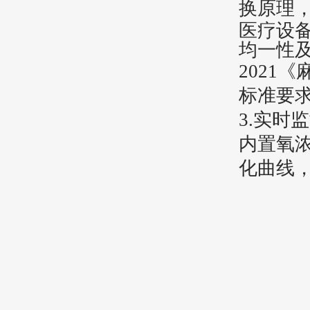
换原理
医疗设
均一性
2021
标准要
3.
‌实时
内置氧
化曲线