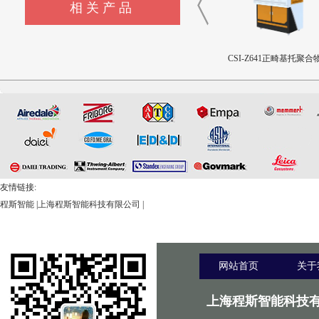
相关产品
CSI-Z643髋臼撞击疲劳测试
CSI-Z642三轴疲劳试验机
CSI-Z641正畸基托聚合物
设备
限挠曲强度和挠曲弹性
测试仪
友情链接:
程斯智能
|
上海程斯智能科技有限公司
|
网站首页
关于
上海程斯智能科技有