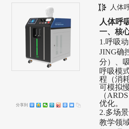
人体
人体呼
一、核
1.
‌呼吸
JING
确
分）、
呼吸模
程（消
可模拟
（ARD
优化。
分享到
2.
‌多场景
教学领