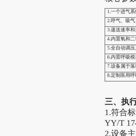
1.
一个进气系
2.
呼气、吸气
3.
递送速率和
4.
内置氧和二
5.
全自动调压
6.
内置呼吸模
7.
设
备属于落
8.
定制医用呼
三、执
1.
符合标
YY/T 17
2.
设备主