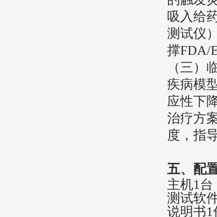
‌吸入给
测试仪
撑FDA
（三）
‌疾病模
应性下
‌治疗方
度，指导
五、配
主机
1台
测试软
说明书
1