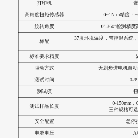
打印机
高精度扭矩传感器
0~1N.m精度：±0
旋转角度
0°-360°检测
37度环境温度，带控温系统
标配
标准要求精度
驱动方式
无刷步进电机自动
测试时间
0-
测试项
0-150mm，
测试样品长度
三种规格可
安全配置
急停
电源电压
A