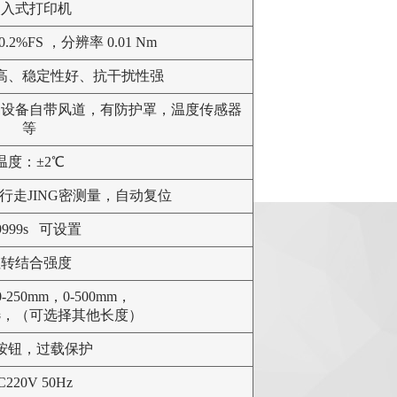
嵌入式打印机
.2%FS ，分辨率 0.01 Nm
精度高、稳定性好、抗干扰性强
，设备自带风道，有防护罩，温度传感器
等
温度：±2℃
行走JING密测量，自动复位
99999s 可设置
扭转结合强度
0-250mm，0-500mm，
选，（可选择其他长度）
按钮，过载保护
C220V 50Hz