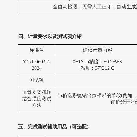
全自动检测，无需人工值守，自动生成
四、计量要求以及测试项介绍
标准号
建议计量内容
YY/T 0663.2-
0~1N.m精度：±0.2%FS
2024
温度：37℃±2℃
测试项
血管支架扭转
与输送系统结合点相邻的节段(例如
结合强度测试
评价分开评
方法
五、完成测试辅助用品（可选配）