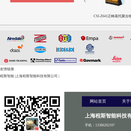
CSI-Z643髋臼撞击疲劳测试
CSI-Z642三轴疲劳试验机
CSI-Z641正畸基托聚合物
设备
限挠曲强度和挠曲弹性
测试仪
友情链接:
程斯智能
|
上海程斯智能科技有限公司
|
网站首页
关于
上海程斯智能科技有
手机：13386202197