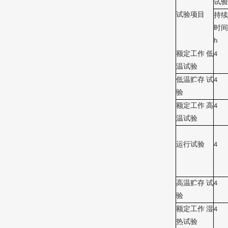
试验
试验项目
持续
时间
h
额定工作
低
4
温试验
低温贮存
试
4
验
额定工作
高
4
温试验
运行试验
4
高温贮存
试
4
验
额定工作
湿
4
热试验