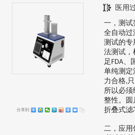
医用
一，
测试
全自动过
测试的专
法测试，
足
、
FDA
单纯测定
力合格
只
,
所以必须
整性。圆
折叠式滤
分享到
二，
应用