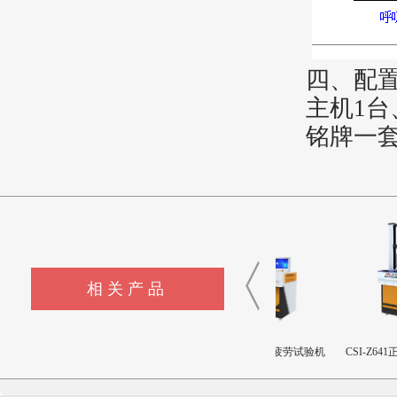
四、
配
主机
1台
铭牌一
相关产品
CSI-Z643髋臼撞击疲劳测试
CSI-Z642三轴疲劳试验机
CSI-Z641正畸基托聚合物
设备
限挠曲强度和挠曲弹性
测试仪