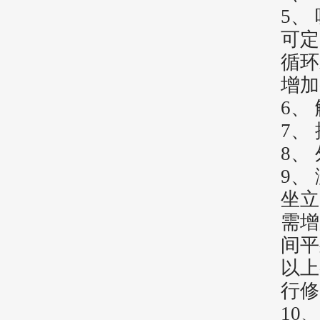
5、
可定
循环
增加
6、
7、
8、
9、
坐立
需增
间平
以上
行修
10