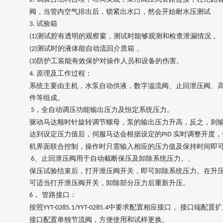
阀，当管内空气排出后，锁紧出水口，然会开始耐水压测试
试验箱
3.
测试腔有透明的观察窗，测试时能够观测和检查泄漏情况 。
(1)
测试时的液体能自动流回介质箱 。
(2)
防护工装能有效保护对操作人员和设备的伤害。
(3)
原理及工作过程：
4.
系统主要由
主机，水泵自动供液，
数字溢流阀、止回泄压阀、
件
等组成。
，全自动调压功能
输出压力及恒定系统压力。
5
驱动马达顺时针旋转调节螺母，泵的输出压力升高，反之，则
达到设定压力值后，伺服马达会根据设定的
实时调整开度，
PID
机界面联合控制，操作时只需输入相应的压力值及保持时间即
、止回泄压阀用于自动截断保压及卸除系统压力。、
6
保压试验结束后，打开泄压阀开关，即可卸除系统压力。在升
可适当打开泄压阀开关，卸除部分压力后重新升压。
，
管路接口：
6
按照
中要求配置相应接口， 接口端配置扩
YYT-0285.1/YYT-0285.4
接口配置单独节流阀，方便使用和试样更换。