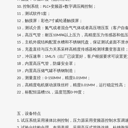
控制系统：
变频器
数字调压阀控制
；
10.
PLC+
+
，测试软件
套；
11
1
，触摸屏：彩色
寸威纶通触摸屏；
12
7
，测试介质：氮气或者混合气气体或者高压增压泵（客户自
13
，高压气管：耐压
以上压力，高精度压力传感器和低
14
10MPA
，主机外观结构配置水槽和不锈钢托盘，保证测试桌面不泄
15
，充盈直径与压力关系采样高精度传感器检测球囊变形直径
16
，冲压速率：
（出厂已设置好，客户根据要求可设置更
17
1ML/S
，内置高压气管，防爆安全罩；
18
，内置高压储气罐不锈钢制造；
19
，测量直径：
，精度
；
20
0-150MM
0.01MM
，高精度电机驱动滚珠丝杆，精度
，运行稳定性高；
21
0.01MM
，标配恒温槽
，温度范围
度；
22
15L
0-99
五，
设备特点
试压系统采用液体比例控制，压力源采用变频器控制水泵调
1.
试验台结构合理，布局美观，采用
高压
式管路连接，杜绝跑
2.