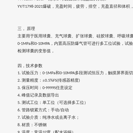
爆破，充盈时间，疲劳，排空，充盈直径和体积
YY/T1798-2021
三，
原理
主要用于医用球囊、充气球囊、扩张球囊、硅胶球囊、呼吸球
和
，
内置高压防爆气管
可进行多工位试验，试验
0-
1
MPa
0-10MPA
检测球囊的变形值，
四，
技术参数
试验压力：
和
多段
测试恒压力
，
触摸屏界面切
1.
0-
1
MPa
0-10MPA
测量精度：±
传感器精度
2.
0.5%FS(
)
保压时间：
任意设定
3.
0-9999S
峰值记录及数据导出
4.
测试工位：
单
工位
（
可选择多工位
）
5.
管路锁紧方式：手动
自动
6.
/
试验介质：纯净水或去离子水；
7.
材质：不锈钢
8.
温度：常温
度
（
配水浴锅
）
9.
37