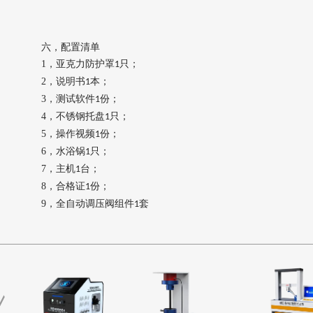
六，
配置清单
1，
亚克力防护罩
只；
1
2，
说明书
本；
1
3，
测试软件
份；
1
4，
不锈钢托盘
只；
1
5，
操作视频
份；
1
6，
水浴锅
只；
1
7，
主机
台；
1
8，
合格证
份；
1
9，
全自动调压阀组件
套
1