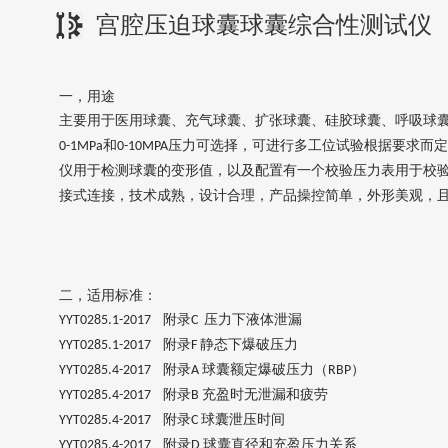
宫腔压迫球囊球囊综合性测试仪
一，用途
主要用于医用球囊、充气球囊、扩张球囊、硅胶球囊、呼吸球
和
压力可选择
，可进行多工位试验
根据要求而定
0-
1
MPa
0-10MPA
仪用于检测球囊的变形值，以及配置有一个校验压力表用于校
接式连接，技术成熟，设计合理，产品操控简单，外形美观，
二，
适用标准：
附录
压力下液体泄漏
YYT0285.1-2017
C
附录
静态下爆破压力
YYT0285.1-2017
F
附录
球囊额定爆破压力（
）
YYT0285.4-2017
A
RBP
附录
充盈时无泄漏和疲劳
YYT0285.4-2017
B
附录
球囊泄压时间
YYT0285.4-2017
C
附录
球囊直径和充盈压力关系
YYT0285.4-2017
D