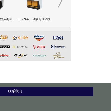
撞击疲劳测试
CSI-Z642三轴疲劳试验机
CSI-Z641正畸基托聚合物JI
CSI-Z65
限挠曲强度和挠曲弹性模量
和阻
测试仪
联系我们