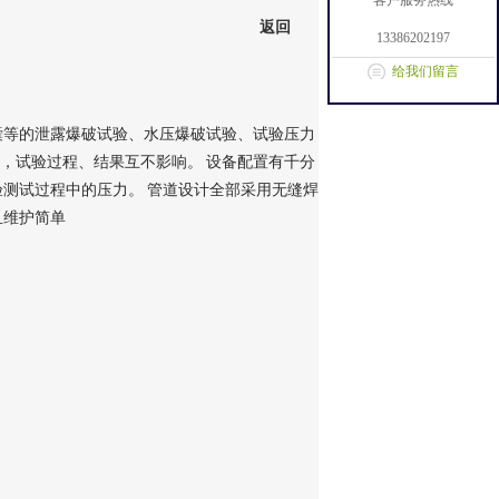
客户服务热线
返回
13386202197
给我们留言
囊等的泄露爆破试验、水压爆破试验、试验压力
，试验过程、结果互不影响。
设备配置有千分
验测试过程中的压力
。
管道设计全部采用无缝焊
且维护简单