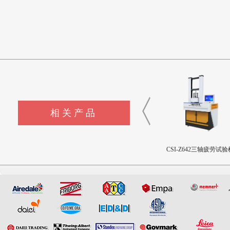
相关产品
CSI-Z440-XZ外科植入物磁
CSI-Z643髋臼撞击疲劳测试
CSI-Z642三轴疲劳试验
致扭矩校准装置
设备