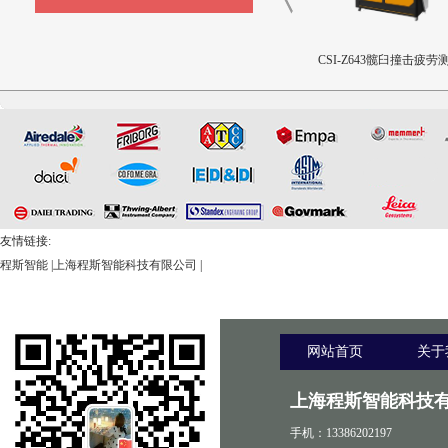
CSI-Z645流量输送控制装置
CSI-Z440-XZ外科植入物磁
CSI-Z643髋臼撞击疲劳
致扭矩校准装置
设备
友情链接:
程斯智能
|
上海程斯智能科技有限公司
|
网站首页
关于
上海程斯智能科技有
手机：13386202197