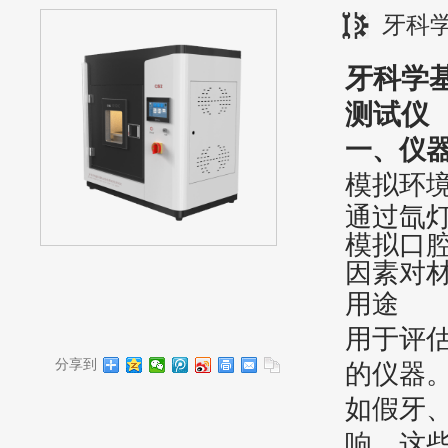
牙科
牙科学
测试仪
‌一、
仪
‌模拟环境
通过氙
模拟口
因素对
用途
用于评
分享到
的仪器
如假牙
响，这