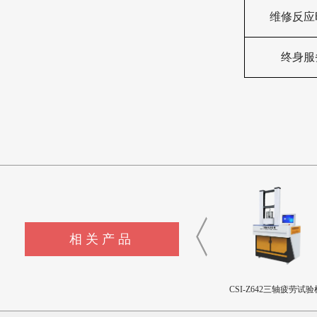
维修反应
终身服
相关产品
CSI-Z643髋臼撞击疲劳测试
CSI-Z642三轴疲劳试验机
CSI-Z641正畸基托聚合物
设备
限挠曲强度和挠曲弹性
测试仪