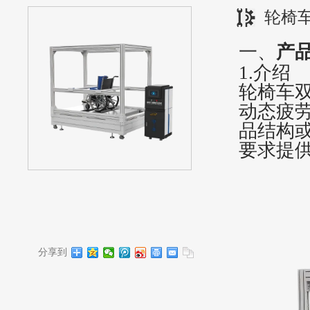
轮椅
一、
产
1.介绍
轮椅车
动态疲
品结构
要求提
分享到