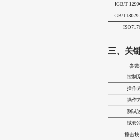
I
GB/T 1299
GB/T18029.
ISO717
三、关
‌参数
控制
操作
操作
测试
试验
撞击块