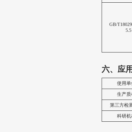
GB/T18029
5.5
六、
应
使用单
生产质
‌第三方检
科研机