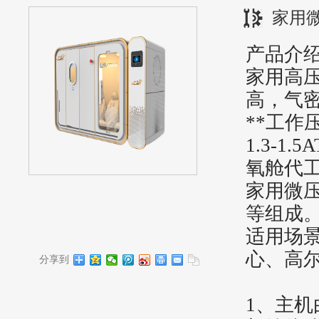
家用
产品介
家用高
高，气
**工作
1.3-1.5
氧舱代
家用微
等组成
适用场
心、高尔
分享到
1
、
主机