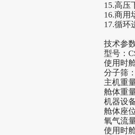
15
.
高压
16
.
商用场
17
.
循环
技术参
型号
：
C
使用时
分子筛
主机重
舱体重
机器设
舱体座
氧气流
使用时