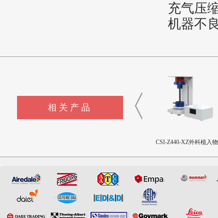
充气压
机器不
相关产品
CSI-Z645流量输送控制装置
CSI-Z440-XZ外科植入物磁
CSI-Z643髋臼撞击疲劳
致扭矩校准装置
设备