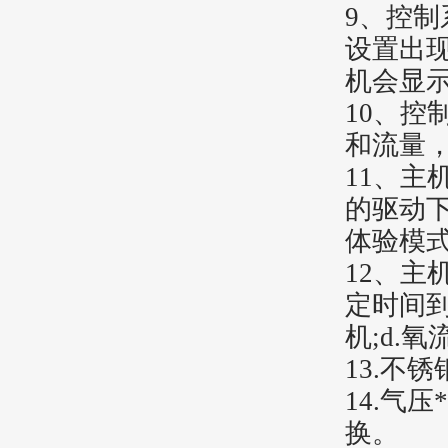
9
、控制
设置出
机会显
10
、控
和流量
11
、主
的驱动
体验模
12
、主机
定时间到
机;d.
氧
13
.
不锈
14
.
气压*
换。