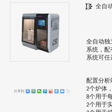
全自
全自动独
系统，配
系统可任
配置
分析
个炉体
2
分享到
个用于
8
个用于
2