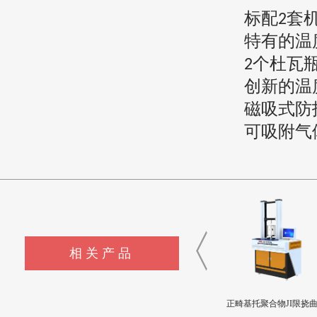
标配
套
2
特有的温
个杜瓦
2
创新的温
磁吸式防
可吸附气
相关产品
CSI-Z643髋臼撞击疲劳测试
CSI-Z642三轴疲劳试验机
正畸基托聚合物JI限挠
设备
度和挠曲弹性模量测试