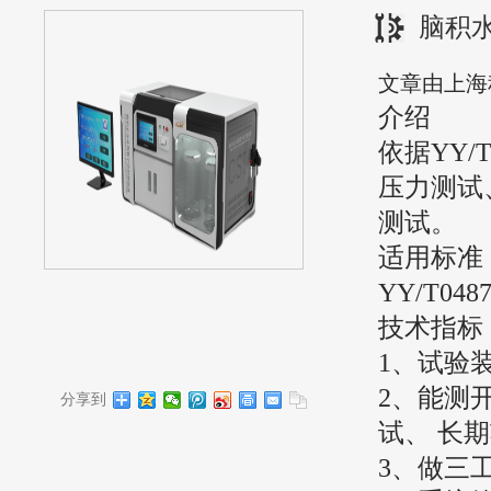
脑积
文章由上海
介绍
依据
YY
压力测试
测试
。
适用标准
YY/T0487
技术指标
1、试验
2、
能
测
分享到
试、
长期
3
、
做三