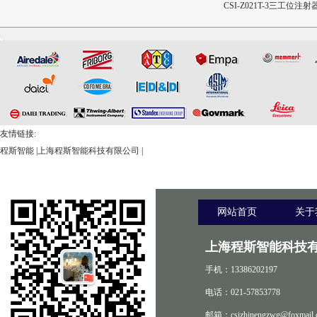
CSI-Z642三轴疲劳试验机
CSI-Z641正畸基托聚合物JI
CSI-Z021T-3三工位注
限挠曲强度和挠曲弹性模量
塞推力测试仪
测试仪
友情链接:
程斯智能
|
上海程斯智能科技有限公司
|
网站首页
关于
上海程斯智能科技有
手机：13386202197
电话：021-57853778
邮箱：csizhinengzwg@foxmail.