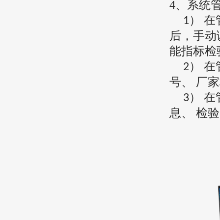
4
、
系统
） 
1
后，
手动
能指标检
） 
2
号、 厂
） 
3
息、 检