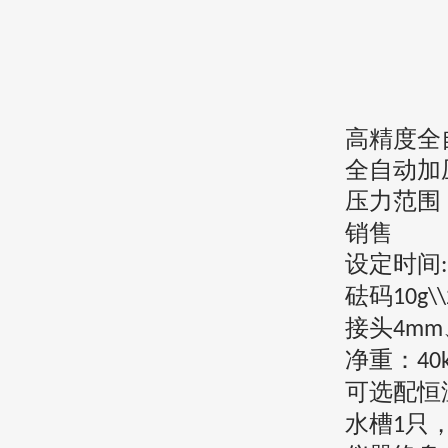
高精度全
全自动加
压力
范围
销售
设定时间
砝码
10g\\
接头
4
mm
净重：
4
0
可选配恒
水槽
只
1