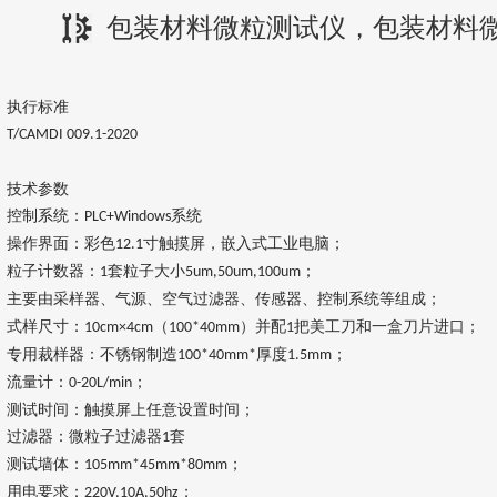
包装材料微粒测试仪，包装材料
执行标准
T/CAMDI 009
.1-2020
技术参数
控制系统：
系统
PLC+Windows
操作界面：彩色
寸触摸屏，嵌入式工业电脑；
12.1
粒子计数器：
套粒子大小
；
1
5um,50um,100um
主要由采样器、气源、空气过滤器、传感器、控制系统等组成
；
式样尺寸：
（
）并配
把美工刀和一盒刀片进口；
10cm×4cm
100*40mm
1
专用裁样器
：不锈钢制造
厚度
；
100*40mm*
1.5mm
流量计：
；
0-20L/min
测试时间：触摸屏上任意设置时间；
过滤器：微粒子过滤器
套
1
测试墙体：
；
105mm*45mm*80mm
用电要求：
；
220V,10A,50hz