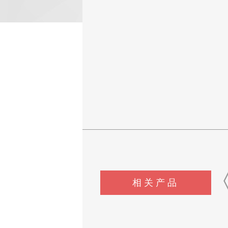
相关产品
CSI-Z647电动轮椅车能耗性
CSI-Z344-1脚踏开关寿命试
CSI-Z648电动轮椅车综
能测试机
验机
试验机