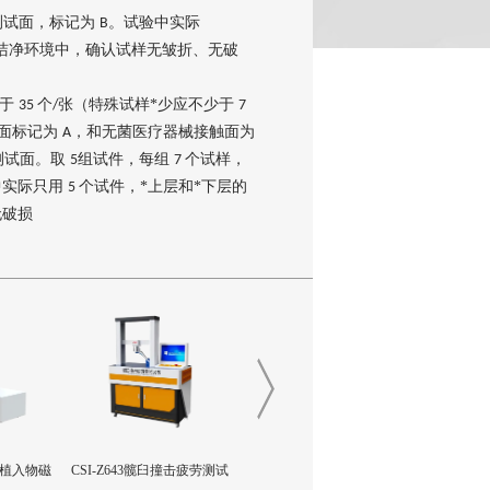
测试面，标记为
。试验中实际
B
洁净环境中，确认试样无皱折、无破
少于
个
张（特殊试样*少应不少于
35
/
7
试面标记为
，和无菌医疗器械接触面为
A
测试面。取
组试件，每组
个试样，
5
7
中实际只用
个试件，*上层和*下层的
5
无破损
撞击疲劳测试
CSI-Z642三轴疲劳试验机
CSI-Z641正畸基托聚合物JI
CSI-Z65
限挠曲强度和挠曲弹性模量
和阻