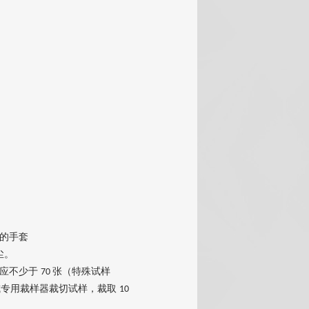
的手套
尘。
量应不少于
张（特殊试样
70
或专用裁样器裁切试样，裁取
10