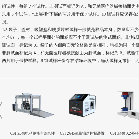
组试件，每组
个试样。非测试面标记为
，和无菌医疗器械接触面为
7
A
只用
个试件，*上层和*下层的两片用于保护试样。
组试样应保存在
5
10
损。
袋子、盖材、吸塑盒和硬质片材试样一般就是样品本身，数量应不
1.3
个
张），每一个试样平面处的面积应不小于测试头的测试面积。非测
/
测试面，标记为
。袋子的内侧两面无论材质是否相同，均视为同一个
B
非测试面标记为
，和无菌医疗器械接触面为测试面，标记为
。试验
A
B
两片用于保护试样。
组试样应保存在洁净环境中，确认试样无皱折、
5
合性
CSI-Z645流量输送控制装置
CSI-Z440-XZ外科植入物磁
CSI-Z643髋臼
致扭矩校准装置
设备