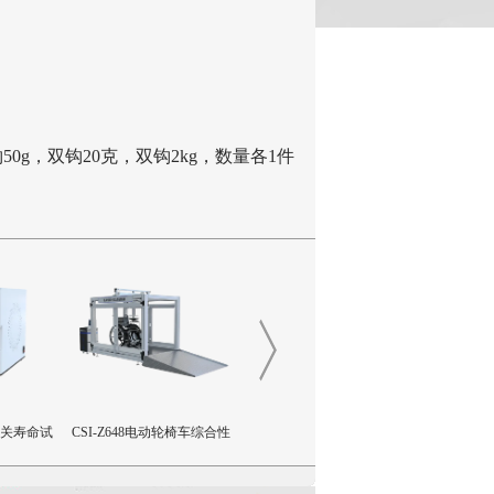
双钩50g，双钩20克，双钩2kg，数量各1件
踏开关寿命试
CSI-Z648电动轮椅车综合性
CSI-Z645流量输送控制装置
CSI-Z44
试验机
致扭