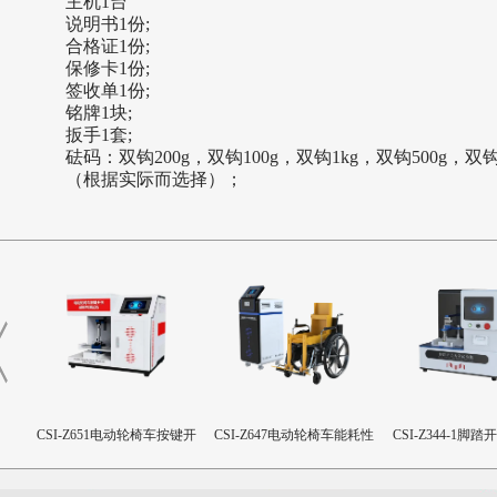
主机
1台
说明书
1份;
合格证
1份;
保修卡
1份;
签收单
1份;
铭牌
1块;
扳手
1套;
砝码：双钩
200g，双钩100g，双钩1kg，双钩500g，
（根据实际而选择）；
杆耐
CSI-Z651电动轮椅车按键开
CSI-Z647电动轮椅车能耗性
CSI-Z344-1脚
关耐用性测试仪
能测试机
验机