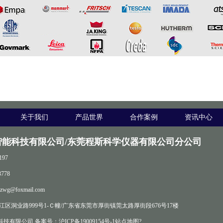
关于我们
产品世界
合作案例
资讯中心
智能科技有限公司/东莞程斯科学仪器有限公司分公司
197
778
zwg@foxmail.com
区洞业路999号1-Ｃ幢/广东省东莞市厚街镇莞太路厚街段676号17楼
科技有限公司 备案号：
沪ICP备19009154号-1
站点地图
?