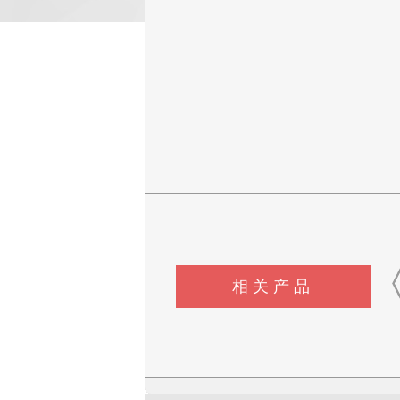
相关产品
CSI-Z653注射针针尖穿刺力
CSI-Z652电动轮椅车接插件
CSI-Z650电动轮椅车摇
和阻力试验机
疲劳测试仪
用性测试仪