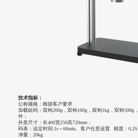
技术指标：
公称规格：根据客户要求
加载砝码：双钩
200g，双钩100g，双钩1kg，双钩500
件；
外形尺寸：长
400宽250高720mm；
码表：
设定时间
:1s～60min,
客户任意设置
精度：0.2S
净重：
20
kg