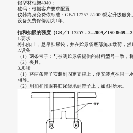
铝型材框架
4040；
砝码：根据客户要求配置
仪器终身免费依标准：
GB-T17257.2-2009规定升级服务
设备免费保修期为
1年。
扣和扣眼的强度（
GB／T 17257．2--2009／IS0 86
1.要求：
将扣扣上，悬吊贮尿袋，并在贮尿袋底部施加载荷，然
2.设备
（
1）两条带子：与被测贮尿袋提供的材料型号一致，
（
2）夹具。
3.步骤
（
1）将两条带子安装到固定支撑上，使安装点在同一
相等。
（
2）用扣和扣眼将贮尿袋系到带子上，如图4所示。