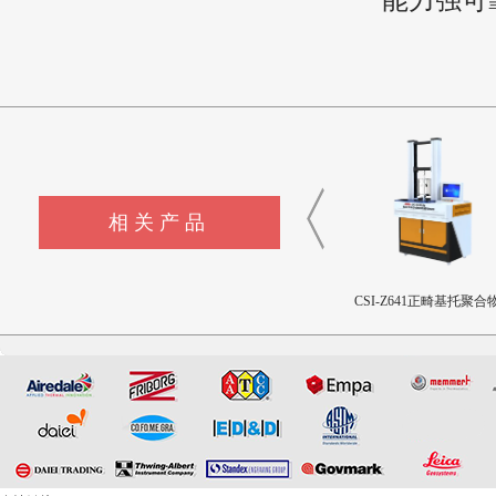
能力强可
相关产品
CSI-Z643髋臼撞击疲劳测试
CSI-Z642三轴疲劳试验机
CSI-Z641正畸基托聚合物
设备
限挠曲强度和挠曲弹性
测试仪