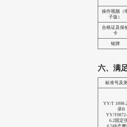
操作视频（
子版）
合格证及保
卡
铭牌
六、满
标准号及
YY/T 1898
录B
YY/T0872
6.2固定
6.5动态