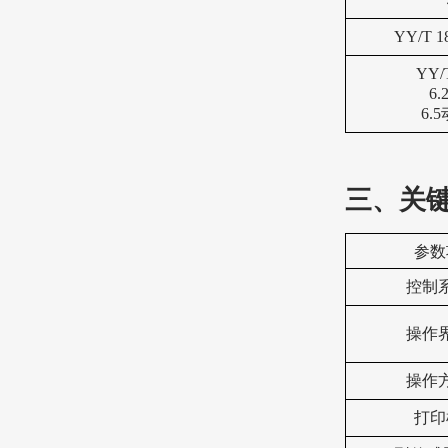
YY/T 
YY/T
6
6.
三、关
‌参数
控制
操作
操作
打印