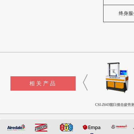
终身服
相关产品
CSI-Z645流量输送控制装置
CSI-Z440-XZ外科植入物磁
CSI-Z643髋臼撞击疲劳
致扭矩校准装置
设备