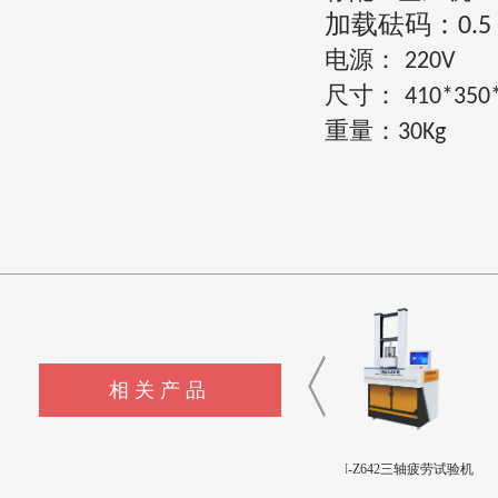
加载砝码：
0.5 
电源：
220V
尺寸：
41
0*
3
50
重量：
3
0Kg
相关产品
CSI-Z643髋臼撞击疲劳测试
CSI-Z642三轴疲劳试验机
CSI-Z641正畸基托聚合物
设备
限挠曲强度和挠曲弹性