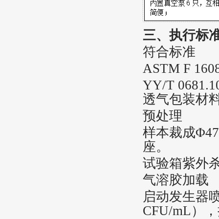
三、执行标
符合标准
ASTM F 160
YY/T 06
透气包装材
‌预处理‌
样本裁成Φ4
座。
试验箱紫外杀
‌气溶胶加载‌
启动发生器喷
CFU/mL）