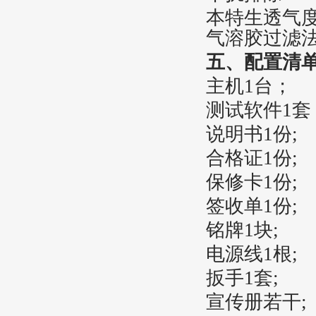
本特生透气度＞
气溶胶过滤
五、配置清
主机1台；
测试软件1套
说明书1份;
合格证1份;
保修卡1份;
签收单1份;
铭牌1块;
电源线1根;
扳手1套;
宣传册若干;