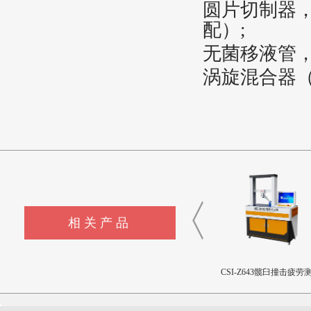
圆片切制器，φ
配）;
无菌移液管，0
涡旋混合器（
相关产品
CSI-Z645流量输送控制装置
CSI-Z440-XZ外科植入物磁
CSI-Z643髋臼撞击疲劳
致扭矩校准装置
设备