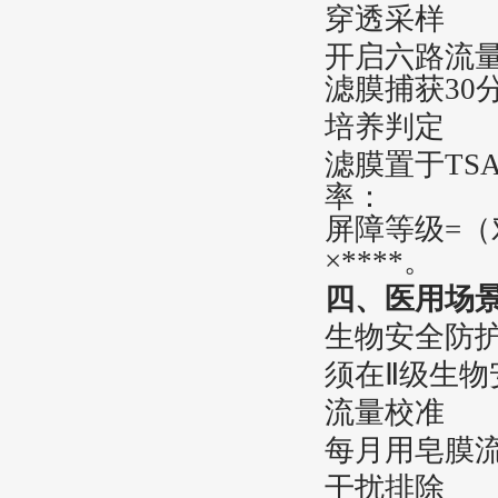
‌穿透采样‌
开启六路流量
滤膜捕获30分
‌培养判定‌
滤膜置于TS
率：
‌屏障等级=
×****。
四、医用场
‌生物安全防护
须在Ⅱ级生物
‌流量校准‌
每月用皂膜流
‌干扰排除‌