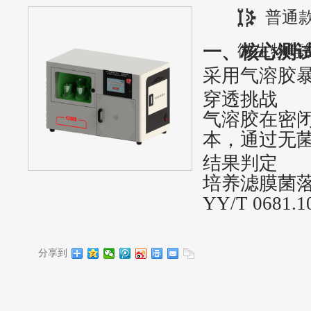
普通
一、核心测
微生物等
采用‌气溶胶
‌穿透挑战‌
气溶胶在密
本，通过无
‌结果判定‌
培养滤膜菌
YY/T 068
分享到