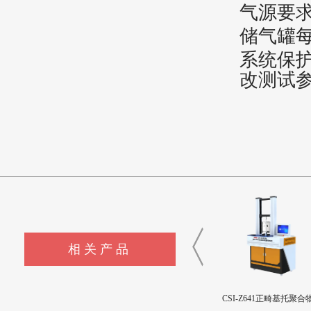
气源要求
储气罐每
系统保
改测试
相关产品
CSI-Z643髋臼撞击疲劳测试
CSI-Z642三轴疲劳试验机
CSI-Z641正畸基托聚合物
设备
限挠曲强度和挠曲弹性