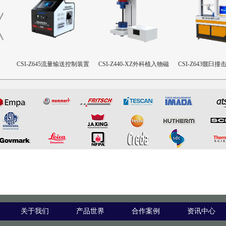
合性
CSI-Z645流量输送控制装置
CSI-Z440-XZ外科植入物磁
CSI-Z643髋臼
致扭矩校准装置
设备
关于我们
产品世界
合作案例
资讯中心