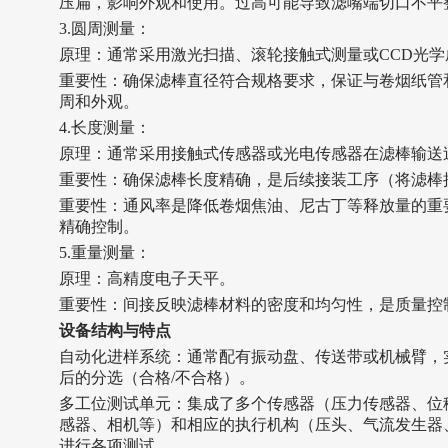
压扁，影响外观和使用。过高可能导致滤嘴端切口不平
3.
‌圆周测量：‌
‌原理：‌通常采用激光扫描、滚轮接触式测量或CCD光
‌重要性：‌确保滤棒直径符合规格要求，保证与卷烟纸
周和外观。
4.
‌长度测量：‌
‌原理：‌通常采用接触式传感器或光电传感器在滤棒输
‌重要性：‌确保滤棒长度精确，是后续接装工序（将滤
‌重要性：‌通风率是降低卷烟焦油、尼古丁等释放量的
精确控制。
5.
‌重量测量：‌
‌原理：‌高精度电子天平。
‌重要性：‌间接反映滤棒材料的密度和均匀性，是质量
设备结构与特点
‌自动化进样系统：‌通常配有振动盘、传送带或机械臂
后的分选（合格/不合格）。
‌多工位测试单元：‌集成了多个传感器（压力传感器、
感器、相机等）和相应的执行机构（压头、气流发生器
进行各项测试。