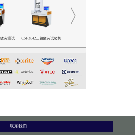
撞击疲劳测试
CSI-Z642三轴疲劳试验机
CSI-Z641正畸基托聚合物JI
CSI-Z02
限挠曲强度和挠曲弹性模量
塞推
测试仪
联系我们