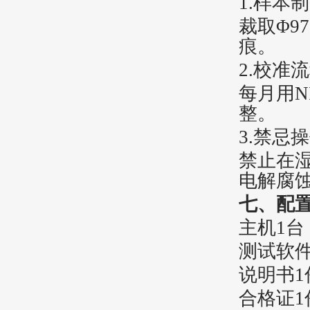
1.
‌样本制
裁取Φ9
痕。
2.
‌校准流
每月用N
整。
3.
‌禁忌操
禁止在湿
电解腐
七、配
主机1台
测试软件
说明书1
合格证1