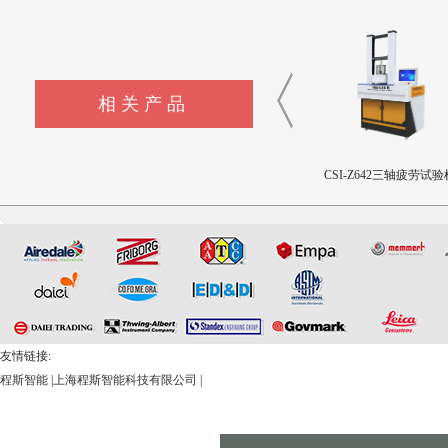
相关产品
CSI-Z643髋臼撞击疲劳测试
CSI-Z642三轴疲劳试验机
CSI-Z641正畸基托聚合物
设备
限挠曲强度和挠曲弹性
测试仪
友情链接:
程斯智能
|
上海程斯智能科技有限公司
|