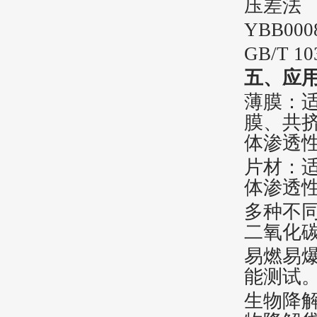
压差法
YBB00
GB/T 10
五、应
薄膜：
膜、共
体渗透
片材：
体渗透性
多种不
二氧化
易燃易
能测试
生物降