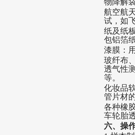
物降解
航空航
试，如
纸及纸
包铝箔
漆膜：
玻纤布
透气性
等。
化妆品
管片材
各种橡
车轮胎
六
、操