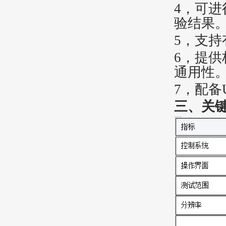
4
，
可进
验结果
5
，
支持
6
，
提供
通用性
7
，
配备
三
、关