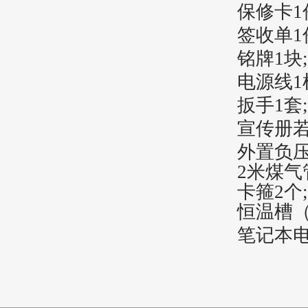
保修卡1
签收单1
铭牌1块;
电源线1
扳手1套;
宣传册若
外置负压
2米煤气
卡箍2个
;
恒温槽（1
笔记本电