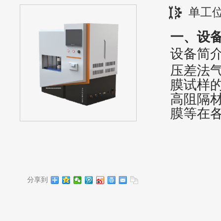
单工
一、
设
设备简
压差法
膜试样
高阻隔
膜等在
分享到