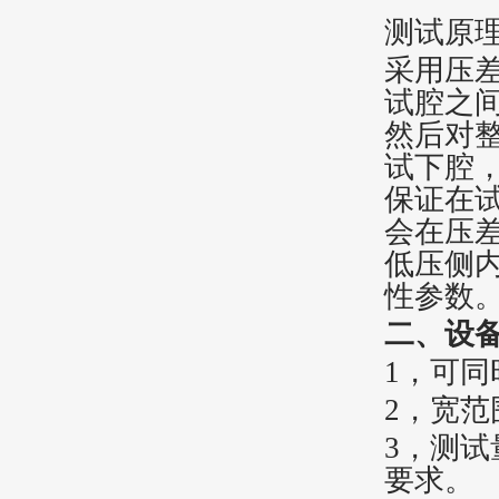
测试原
采用压
试腔之
然后对
试下腔
保证在
会在压
低压侧
性参数
二、
设
1，
可同
2，
宽范
3
，
测试
要求。